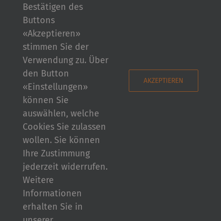
«Ab und zu fühle ich mich wie
Bestätigen des
ein Ackergaul, der vor das
Buttons
Unternehmen gespannt ist und
«Akzeptieren»
von den Mitarbeitern gebremst
stimmen Sie der
wird …»
Verwendung zu. Über
den Button
AKZEPTIEREN
«Einstellungen»
können Sie
auswählen, welche
«Bei den Voraussetzungen, die
Cookies Sie zulassen
wir als Unternehmen für unseren
wollen. Sie können
Vertrieb schaffen, müsste mehr
Ihre Zustimmung
Ertrag erwirtschaftet werden …»
jederzeit widerrufen.
Weitere
Informationen
erhalten Sie in
unserer