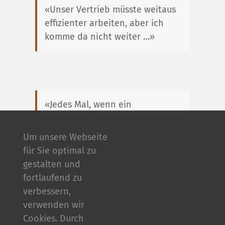
«Unser Vertrieb müsste weitaus
effizienter arbeiten, aber ich
komme da nicht weiter …»
«Jedes Mal, wenn ein
unzufriedener Kunde bei mir
landet und ich höre, was er bei
Um unsere Webseite
uns erlebt hat, ärgere ich mich
für Sie optimal zu
…»
gestalten und
fortlaufend zu
verbessern,
verwenden wir
Cookies. Durch